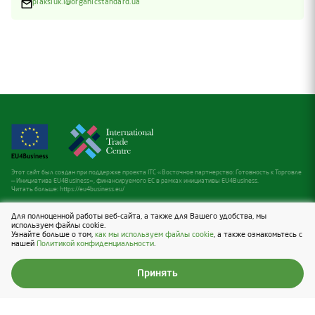
plaksiuk.l@organicstandard.ua
Этот сайт был создан при поддержке проекта ITC «Восточное партнерство: Готовность к Торговле
— Инициатива EU4Business», финансируемого ЕС в рамках инициативы EU4Business.
Читать больше:
https://eu4business.eu/
ул. Большая Васильковская, 38-Б, офис 20, г.
Для полноценной работы веб-сайта, а также для Вашего удобства, мы
Киев, 01024, Украина
используем файлы cookie.
Узнайте больше о том,
как мы используем файлы cookie
, а также ознакомьтесь с
нашей
Политикой конфиденциальности
.
+38 044 200 62 16
office@organicstandard.ua
Принять