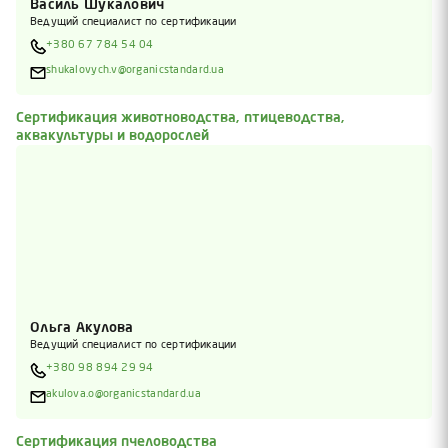
Василь Шукалович
Ведущий специалист по сертификации
+380 67 784 54 04
shukalovych.v@organicstandard.ua
Сертификация животноводства, птицеводства,
аквакультуры и водорослей
Ольга Акулова
Ведущий специалист по сертификации
+380 98 894 29 94
akulova.o@organicstandard.ua
Сертификация пчеловодства