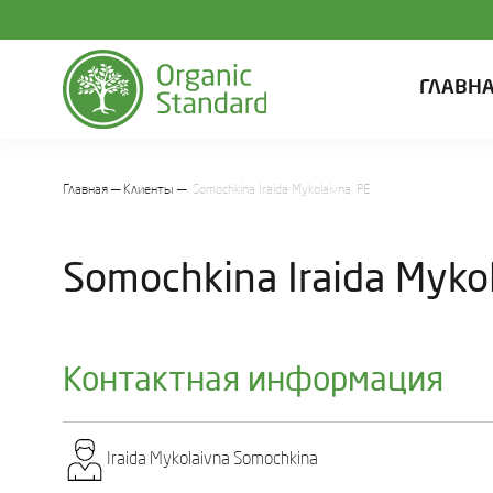
ГЛАВН
Главная
Клиенты
Somochkina Iraida Mykolaivna, PE
Somochkina Iraida Mykol
Контактная информация
Iraida Mykolaivna Somochkіna