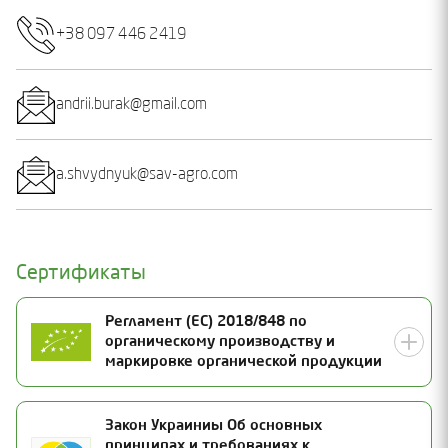
+38 097 446 2419
andrii.burak@gmail.com
a.shvydnyuk@sav-agro.com
Сертификаты
Регламент (ЕС) 2018/848 по
органическому производству и
маркировке органической продукции
Номер сертификата
Закон Украиниы Об основных
принципах и требованиях к
UA-BIO-108.804-0000430.2026.001