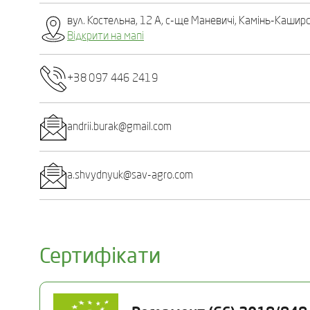
вул. Костельна, 12 А, c-ще Маневичі, Камінь-Каширс
Відкрити на мапі
+38 097 446 2419
andrii.burak@gmail.com
a.shvydnyuk@sav-agro.com
Сертифікати