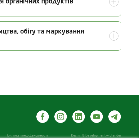
я органічних продуктів
Дата інспекції
ицтва, обігу та маркування
26.06.2026
 інспекції
Галузь
Органічне рослинництво (у
тому числі насінництво та
розсадництво)
Заготівля органічних
об’єктів рослинного світу
іддавалися переробці (крім об’єктів рослинного
Політика конфіденційності
Design & Development — Blender