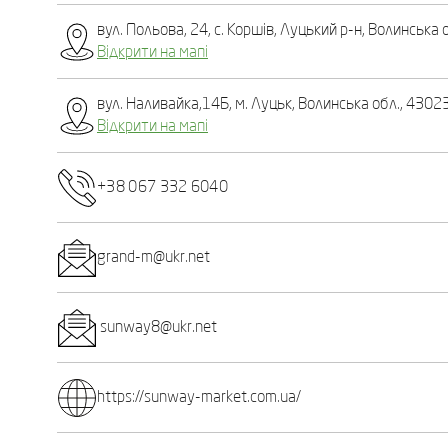
вул. Польова, 24, с. Коршів, Луцький р-н, Волинська 
Відкрити на мапі
вул. Наливайка,14Б, м. Луцьк, Волинська обл., 43023
Відкрити на мапі
+38 067 332 6040
grand-m@ukr.net
sunway8@ukr.net
https://sunway-market.com.ua/