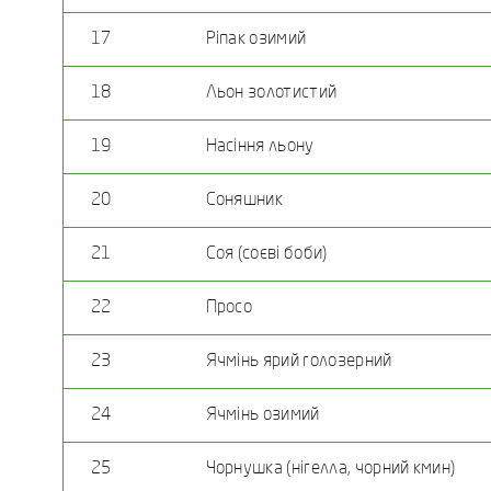
17
Ріпак озимий
18
Льон золотистий
19
Насіння льону
20
Соняшник
21
Соя (соєві боби)
22
Просо
23
Ячмінь ярий голозерний
24
Ячмінь озимий
25
Чорнушка (нігелла, чорний кмин)