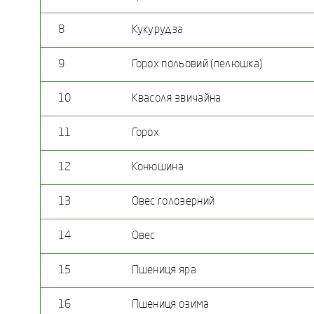
8
Кукурудза
9
Горох польовий (пелюшка)
10
Квасоля звичайна
11
Горох
12
Конюшина
13
Овес голозерний
14
Овес
15
Пшениця яра
16
Пшениця озима