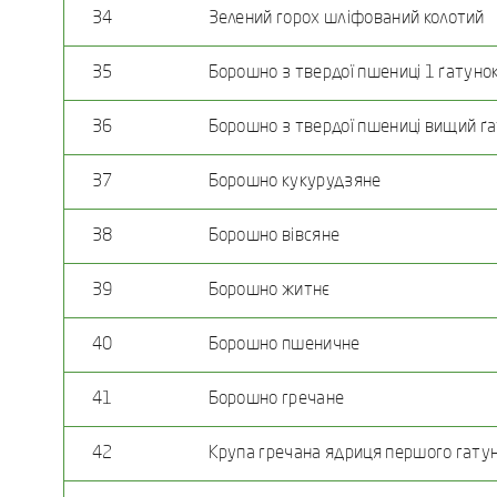
34
Зелений горох шліфований колотий
35
Борошно з твердої пшениці 1 ґатуно
36
Борошно з твердої пшениці вищий ґ
37
Борошно кукурудзяне
38
Борошно вівсяне
39
Борошно житнє
40
Борошно пшеничне
41
Борошно гречане
42
Крупа гречана ядриця першого гату