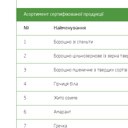
Асортимент сертифікованої продукції
№
Найменування
1
Борошно зі спельти
2
Борошно цільнозернове із зерна тве
3
Борошно пшеничне з твердих сортів
4
Гірчиця біла
5
Жито озиме
6
Амарант
7
Гречка