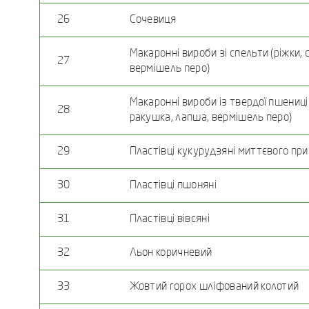
26
Сочевиця
Макаронні вироби зі спельти (ріжки, 
27
вермішель перо)
Макаронні вироби із твердої пшениці (
28
ракушка, лапша, вермішель перо)
29
Пластівці кукурудзяні миттєвого пр
30
Пластівці пшоняні
31
Пластівці вівсяні
32
Льон коричневий
33
Жовтий горох шліфований колотий