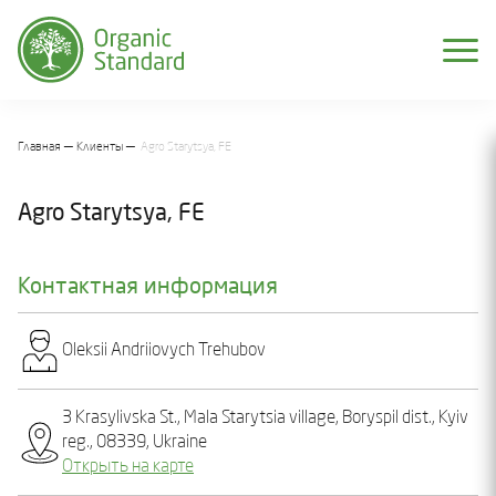
Главная
Клиенты
Agro Starytsуa, FE
Agro Starytsуa, FE
Контактная информация
Olеksіi Andrіiovych Trеhubov
3 Krasylivska St., Mala Starytsia village, Boryspil dist., Kyiv
reg., 08339, Ukraine
Открыть на карте