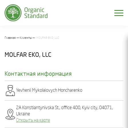
Главная
Клиенты
MOLFAR EKO, LLC
MOLFAR EKO, LLC
Контактная информация
Yevhеnіi Mykolaiovych Honcharеnko
2А Konstiantynivska St., office 400, Kyiv city, 04071,
Ukraine
Открыть на карте