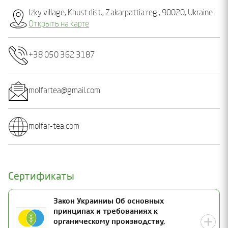
Izky village, Khust dist., Zakarpattia reg., 90020, Ukraine
Открыть на карте
+38 050 362 3187
molfartea@gmail.com
molfar-tea.com
Сертификаты
Закон Украиниы Об основных
принципах и требованиях к
органическому производству,