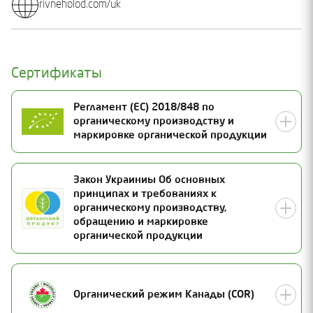
rivneholod.com/uk
Сертификаты
Регламент (ЕС) 2018/848 по
органическому производству и
маркировке органической продукции
Номер сертификата
Закон Украиниы Об основных
принципах и требованиях к
UA-BIO-108.804-0000026.2025.002
Статус
органическому производству,
обращению и маркировке
Действителен
органической продукции
Дата выдачи
29.10.2025
Срок действия
Номер сертификата
31.12.2026
Органический режим Канады (COR)
25-1863-02-UA-01
Дата инспекции
Статус