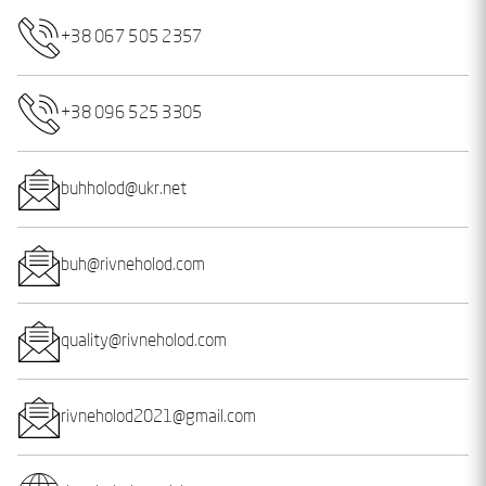
+38 067 505 2357
+38 096 525 3305
buhholod@ukr.net
buh@rivneholod.com
quality@rivneholod.com
rivneholod2021@gmail.com