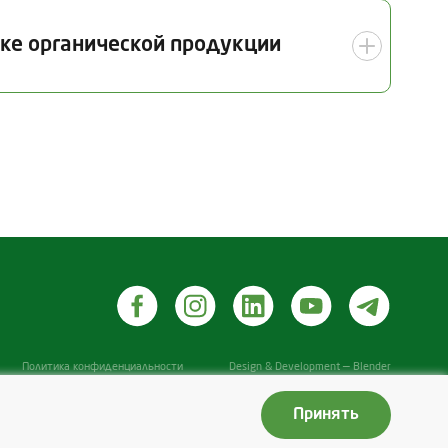
а инспекции
Отрасль
вке органической продукции
06.2025
—
Дата инспекции
двергавшиеся переработке
01.09.2025
танные продукты животноводства
Политика конфиденциальности
Design & Development — Blender
Принять