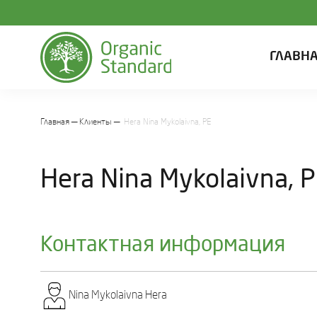
ГЛАВН
Главная
Клиенты
Hera Nіna Mykolaivna, PE
Hera Nіna Mykolaivna, 
Контактная информация
Nіna Mykolaivna Hеra