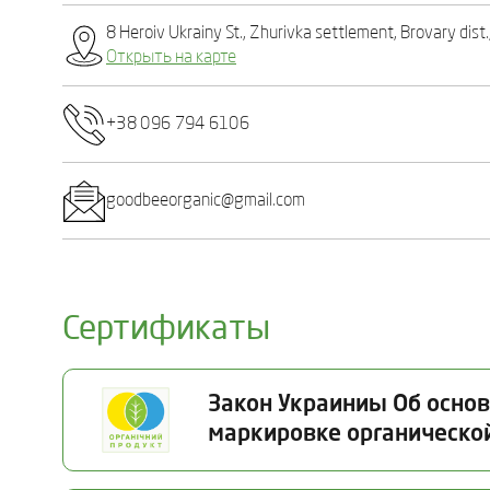
8 Heroiv Ukrainy St., Zhurivka settlement, Brovary dist.
Открыть на карте
+38 096 794 6106
goodbeeorganic@gmail.com
Сертификаты
Закон Украиниы Об осно
маркировке органическо