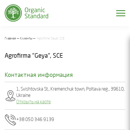
Главная
Клиенты
Agrofirma "Geya", SCE
Agrofirma "Geya", SCE
Контактная информация
1, Svishtovska St., Kremenchuk town, Poltava reg., 39610,
Ukraine
Открыть на карте
+38 050 346 9139