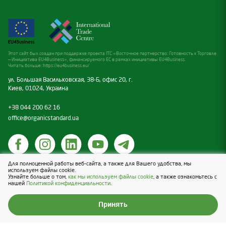
Этот сайт был создан при поддержке проекта ITC «Восточное партнерство: Готовность к Торговле
— Инициатива EU4Business», финансируемого ЕС в рамках инициативы EU4Business.
Читать больше:
https://eu4business.eu/
ул. Большая Васильковская, 38-Б, офис 20, г.
Киев, 01024, Украина
+38 044 200 62 16
office@organicstandard.ua
Для полноценной работы веб-сайта, а также для Вашего удобства, мы
Политика касательно cookies
используем файлы cookie.
Узнайте больше о том,
как мы используем файлы cookie
, а также ознакомьтесь с
Политика конфиденциальности
нашей
Политикой конфиденциальности
.
Design & Development — Blender
Принять