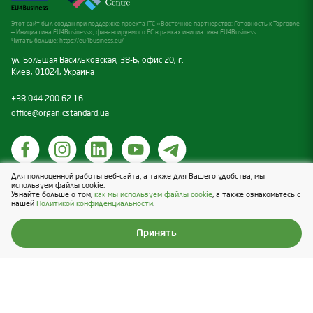
Отрасль
№
Наименование
Статус
—
Этот сайт был создан при поддержке проекта ITC «Восточное партнерство: Готовность к Торговле
— Инициатива EU4Business», финансируемого ЕС в рамках инициативы EU4Business.
Вип деятельности
Читать больше:
https://eu4business.eu/
Продукт пониженный
—
ул. Большая Васильковская, 38-Б, офис 20, г.
1
Mustard black
до статуса
Категория продукции
Киев, 01024, Украина
неорганический
Продукты растениеводства, не подвергавшиеся
переработке (кроме объектов растительного мира)
+38 044 200 62 16
office@organicstandard.ua
(a) необработанные растения и растительные
продукты, включая семена и другой растительный
репродуктивный материал
Для полноценной работы веб-сайта, а также для Вашего удобства, мы
Политика касательно cookies
Ассортимент сертифицированной продукции
используем файлы cookie.
Узнайте больше о том,
как мы используем файлы cookie
, а также ознакомьтесь с
Политика конфиденциальности
нашей
Политикой конфиденциальности
.
Design & Development — Blender
№
Наименование
Статус
Принять
Продукт пониженный
1
Mustard black
до статуса
неорганический