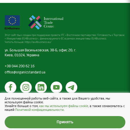
Этот сайт был создан при поддержке проекта ITC «Восточное партнерство: Готовность к Торговле
— Инициатива EU4Business», финансируемого ЕС в рамках инициативы EU4Business.
Читать больше:
https://eu4business.eu/
ул. Большая Васильковская, 38-Б, офис 20, г.
Киев, 01024, Украина
+38 044 200 62 16
office@organicstandard.ua
Для полноценной работы веб-сайта, а также для Вашего удобства, мы
Политика касательно cookies
используем файлы cookie.
Узнайте больше о том,
как мы используем файлы cookie
, а также ознакомьтесь с
Политика конфиденциальности
нашей
Политикой конфиденциальности
.
Design & Development — Blender
Принять