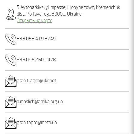
5 Avtoparkivskyi impasse, Hlobyne town, Kremenchuk
dist., Poltava reg., 39001, Ukraine
Открыть на карте
+38 053 419 8749
+38 095 260 0478
granit-agro@ukr.net
o.maslich@arnika.org.ua
granitagro@meta.ua