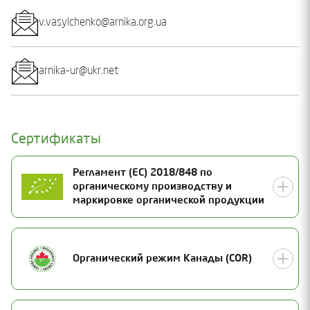
v.vasylchenko@arnika.org.ua
arnika-ur@ukr.net
Сертификаты
Регламент (ЕС) 2018/848 по
органическому производству и
маркировке органической продукции
Номер сертификата
Органический режим Канады (COR)
UA-BIO-108.804-0000014.2025.001
Статус
Действителен
Дата выдачи