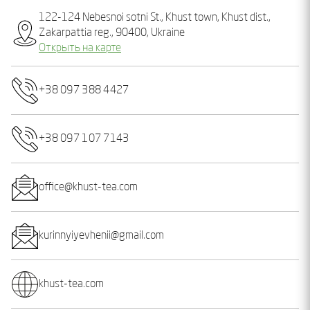
122-124 Nebesnoi sotni St., Khust town, Khust dist.,
Zakarpattia reg., 90400, Ukraine
Открыть на карте
+38 097 388 4427
+38 097 107 7143
office@khust-tea.com
kurinnyiyevhenii@gmail.com
khust-tea.com