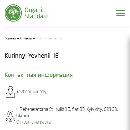
Главная
Клиенты
Kurіnnyi Yevhеnіi, IE
Kurіnnyi Yevhеnіi, IE
Контактная информация
Yevhеnіi Kurіnnyi
4 Reheneratorna St., build 15, flat 83, Kyiv city, 02160,
Ukraine
Открыть на карте