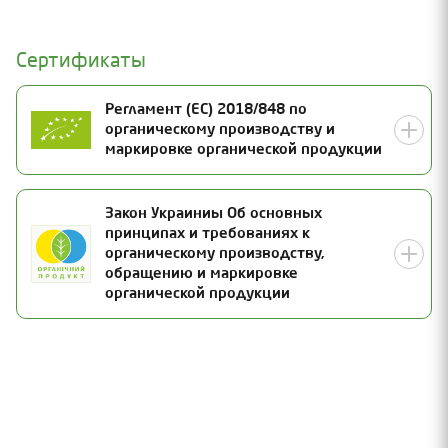
Сертификаты
Регламент (ЕС) 2018/848 по
органическому производству и
маркировке органической продукции
Номер сертификата
Закон Украиниы Об основных
принципах и требованиях к
UA-BIO-108.804-0000008.2025.001
Статус
органическому производству,
обращению и маркировке
Действителен
органической продукции
Дата выдачи
27.10.2025
Срок действия
Номер сертификата
31.12.2026
25-2037-02-UA-01
Дата инспекции
Статус
13.09.2025
Действителен
Дата выдачи
Категория продукции