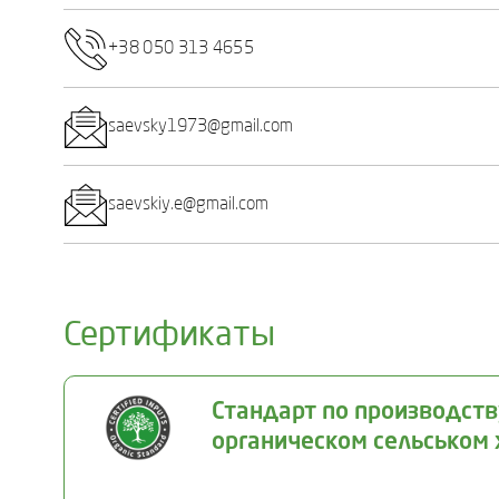
+38 050 313 4655
saevsky1973@gmail.com
saevskiy.e@gmail.com
Сертификаты
Стандарт по производст
органическом сельськом 