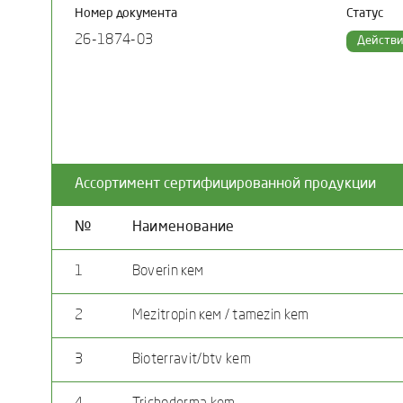
Номер документа
Статус
26-1874-03
Действ
Ассортимент сертифицированной продукции
№
Наименование
1
Boverin кем
2
Mezitropin кем / tamezin kem
3
Bioterravit/btv kem