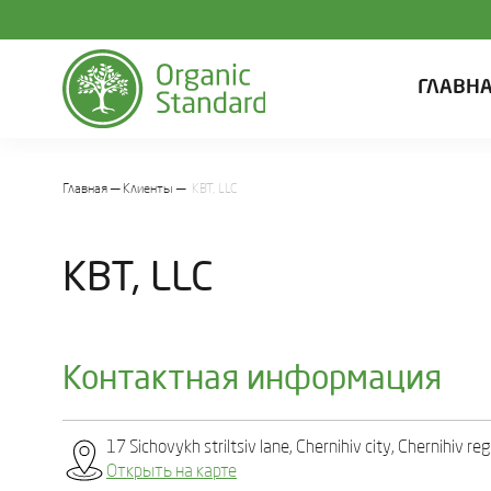
ГЛАВН
Главная
Клиенты
KBT, LLC
KBT, LLC
Контактная информация
17 Sichovykh striltsiv lane, Chernihiv city, Chernihiv re
Открыть на карте