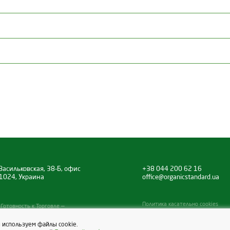
Васильковская, 38-Б, офис
+38 044 200 62 16
 01024, Украина
office@organicstandard.ua
Политика касательно cookies
Готовность к Торговле —
iness.
ы используем файлы cookie.