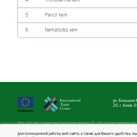
4
Trichoderma kem
5
Pancir kem
6
Nematodos кем
ул. Большая 
20, г. Киев,
Этот сайт был создан при поддержке проекта ITC «Восточное партнерство: 
Инициатива EU4Business», финансируемого ЕС в рамках инициативы EU4Bus
Читать больше:
https://eu4business.eu/
Для полноценной работы веб-сайта, а также для Вашего удобства, м