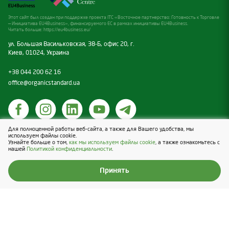
Ecoline boron
1
(organic)
Утверждено к
Этот сайт был создан при поддержке проекта ITC «Восточное партнерство: Готовность к Торговле
— Инициатива EU4Business», финансируемого ЕС в рамках инициативы EU4Business.
использованию в
Читать больше:
https://eu4business.eu/
№
Наименование
соответствии со
Ecoline boron
ул. Большая Васильковская, 38-Б, офис 20, г.
2
стандартами
(light)
Киев, 01024, Украина
Ecoline boron
+38 044 200 62 16
Ecoline manganese
1
3
(organic)
office@organicstandard.ua
(chelated)
2
Ecoline boron (opti)
Ecoline copper
4
(chelated)
Ecoline manganese
Для полноценной работы веб-сайта, а также для Вашего удобства, мы
Политика касательно cookies
3
используем файлы cookie.
(chelated)
Ecoline zinc
Узнайте больше о том,
как мы используем файлы cookie
, а также ознакомьтесь с
Политика конфиденциальности
5
(chelated)
нашей
Политикой конфиденциальности
.
Design & Development — Blender
Ecoline copper
4
(chelated)
Принять
Ecoline iron
6
(chelated)
Ecoline zinc
5
(chelated)
Ecoline iron