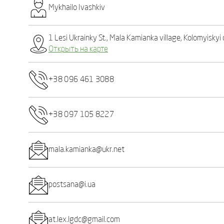
Mykhailo Ivashkіv
1 Lesi Ukrainky St., Mala Kamianka village, Kolomyiskyi 
Открыть на карте
+38 096 461 3088
+38 097 105 8227
mala.kamianka@ukr.net
postsana@i.ua
at.lex.lgdc@gmail.com