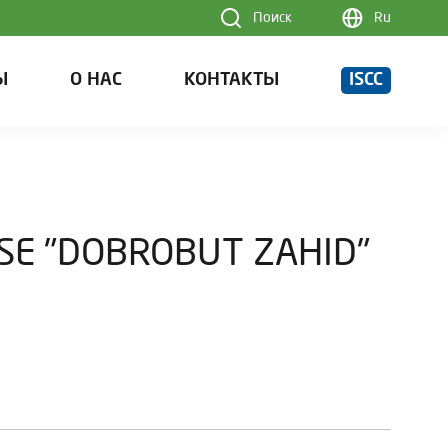
Поиск
Ru
Ы
О НАС
КОНТАКТЫ
ISCC
SE "DOBROBUT ZAHID"