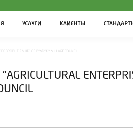
АЯ
УСЛУГИ
КЛИЕНТЫ
СТАНДАРТ
 "DOBROBUT ZAHID" OF PYADYKY VILLAGE COUNCIL
 "AGRICULTURAL ENTERPRI
OUNCIL