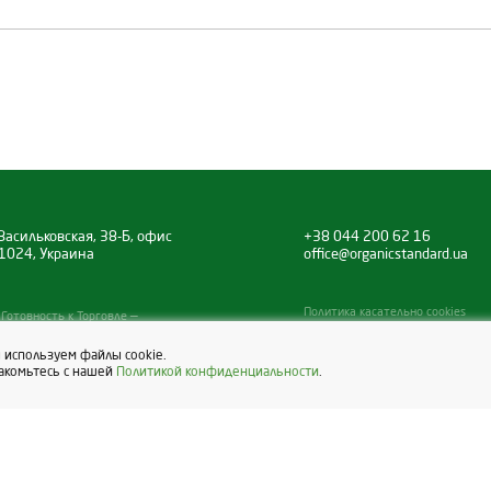
Васильковская, 38-Б, офис
+38 044 200 62 16
 01024, Украина
office@organicstandard.ua
Политика касательно cookies
Готовность к Торговле —
iness.
ы используем файлы cookie.
накомьтесь с нашей
Политикой конфиденциальности
.