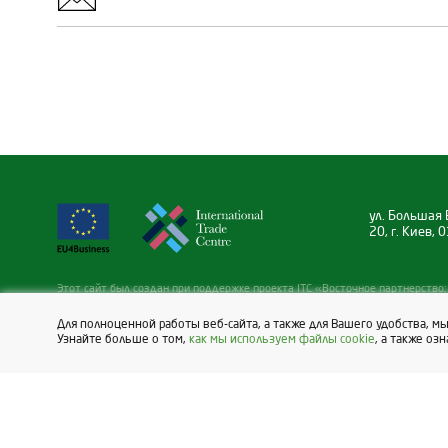
ул. Большая 
20, г. Киев,
Этот сайт был создан при поддержке проекта ITC «Восточное партнерство: 
Инициатива EU4Business», финансируемого ЕС в рамках инициативы EU4Bus
Читать больше:
https://eu4business.eu/
Для полноценной работы веб-сайта, а также для Вашего удобства, м
Узнайте больше о том,
как мы используем файлы cookie
, а также оз