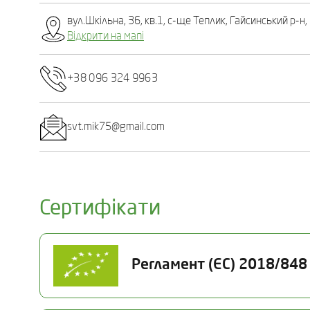
вул.Шкільна, 36, кв.1, с-ще Теплик, Гайсинський р-н,
Відкрити на мапі
+38 096 324 9963
svt.mik75@gmail.com
Сертифікати
Регламент (ЄС) 2018/848