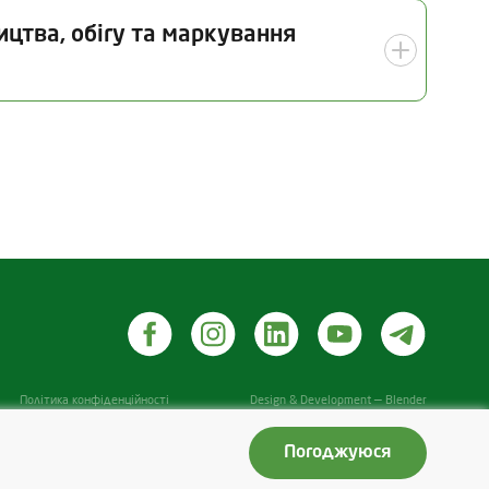
Дата інспекції
ицтва, обігу та маркування
15.07.2026
 інспекції
Галузь
07.2026
Органічне тваринництво (у
тому числі птахівництво,
бджільництво)
піддавалися переробці
Політика конфіденційності
Design & Development — Blender
Погоджуюся