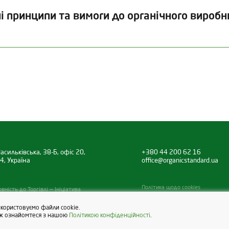
Дата видачі
Термін дії
і принципи та вимоги до органічного виробн
29.07.2026
31.12.2027
Дата видачі
Термін дії
Дата
а
29.07.2026
29.10.2027
15.
Категорія продукції
Продукти бджільництва, що не 
Статус
асильківська, 38-Б, офіс 20,
+380 44 200 62 16
4, Україна
office@organicstandard.ua
Органічний продукт
Політика щодо cookies
ність до Торгівлі — Ініціатива
икористовуємо файли cookie.
кож ознайомтеся з нашою
Політикою конфіденційності
.