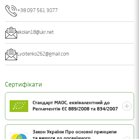
+38 097 561 3077
ekolan18@ukr.net
Lvoitenko262@gmail.com
Сертифікати
Стандарт МАОС, еквівалентний до
Регламентів ЄС 889/2008 та 834/2007
Номер сертифікату
Закон України Про основні принципи
та вимоги до органічного
23-0966-07-01