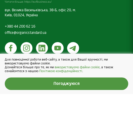
Читати більше:
https://eu4business.eu/
вул. Велика Васильківська, 38-Б, офіс 20, м.
Київ, 01024, Україна
+380 44 200 62 16
office@organicstandard.ua
Для повноцінної роботи веб-сайту, а також для Вашої зручності, ми
Політика щодо cookies
використовуємо файли cookie.
Дізнайтеся більше про те, як ми
використовуємо файли cookie
, а також
Політика конфіденційності
ознайомтеся з нашою
Політикою конфіденційності
.
Design & Development — Blender
Погоджуюся