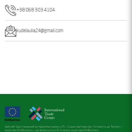
+38 068 303 4104
kudelaulia24@gmail.com
Цей сайт був створений за підтримки проекту ITC «Східне партнерство: Готовність до Торгівлі —
Ініціатива EU4Business», що фінансується ЕС в межах ініціативи EU4Business.