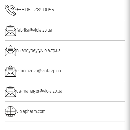
+38 061 289 0056
fabrika@viola.zp.ua
n.kandybey@viola.zp.ua
e.morozova@viola.zp.ua
qa-manager@viola.zp.ua
violapharm.com