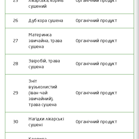
25
лікарська, корінь
Органічний продукт
сушений
26
Дуб кора сушена
Органічний продукт
Материнка
27
звичайна, трава
Органічний продукт
сушена
Звіробій, трава
28
Органічний продукт
сушена
Зніт
вузьколистий
29
(іван-чай
Органічний продукт
звичайний),
трава сушена
Нагідки лікарські
30
Органічний продукт
сушені