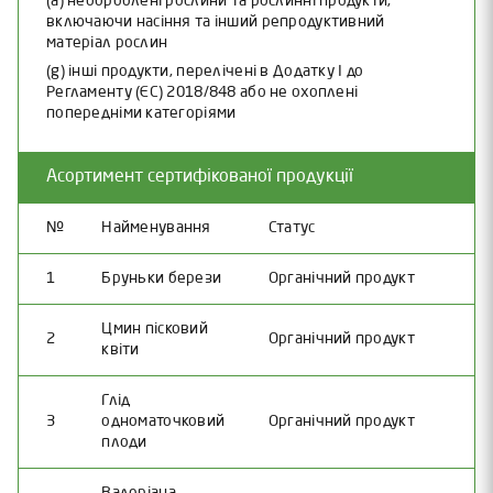
(a) необроблені рослини та рослинні продукти,
включаючи насіння та інший репродуктивний
матеріал рослин
(g) інші продукти, перелічені в Додатку I до
Регламенту (ЄС) 2018/848 або не охоплені
попередніми категоріями
Асортимент сертифікованої продукції
№
Найменування
Статус
1
Бруньки берези
Органічний продукт
Цмин пісковий
2
Органічний продукт
квіти
Глід
3
одноматочковий
Органічний продукт
плоди
Валеріана