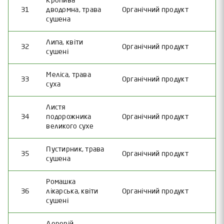
Кропива
31
дводомна, трава
Органічний продукт
сушена
Липа, квіти
32
Органічний продукт
сушені
Меліса, трава
33
Органічний продукт
суха
Листя
34
подорожника
Органічний продукт
великого сухе
Пустирник, трава
35
Органічний продукт
сушена
Ромашка
36
лікарська, квіти
Органічний продукт
сушені
Деревій