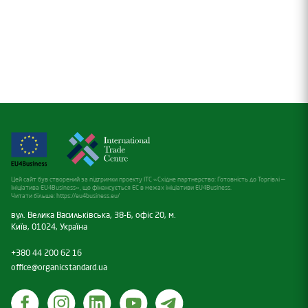
Цей сайт був створений за підтримки проекту ITC «Східне партнерство: Готовність до Торгівлі —
Ініціатива EU4Business», що фінансується ЕС в межах ініціативи EU4Business.
Читати більше:
https://eu4business.eu/
вул. Велика Васильківська, 38-Б, офіс 20, м.
Київ, 01024, Україна
+380 44 200 62 16
office@organicstandard.ua