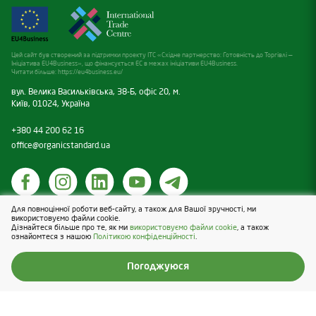
Цей сайт був створений за підтримки проекту ITC «Східне партнерство: Готовність до Торгівлі —
Ініціатива EU4Business», що фінансується ЕС в межах ініціативи EU4Business.
Читати більше:
https://eu4business.eu/
вул. Велика Васильківська, 38-Б, офіс 20, м.
Київ, 01024, Україна
+380 44 200 62 16
office@organicstandard.ua
Для повноцінної роботи веб-сайту, а також для Вашої зручності, ми
Політика щодо cookies
використовуємо файли cookie.
Дізнайтеся більше про те, як ми
використовуємо файли cookie
, а також
Політика конфіденційності
ознайомтеся з нашою
Політикою конфіденційності
.
Design & Development — Blender
Погоджуюся