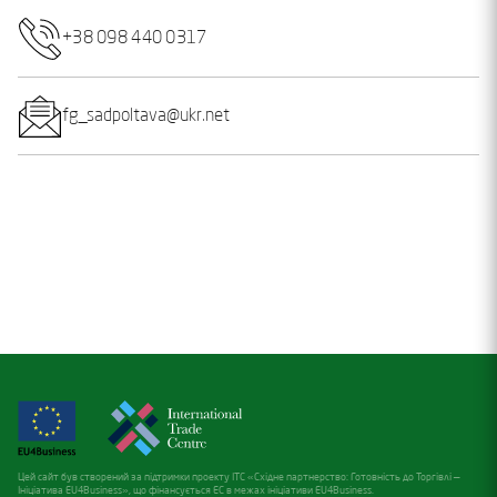
+38 098 440 0317
fg_sadpoltava@ukr.net
Цей сайт був створений за підтримки проекту ITC «Східне партнерство: Готовність до Торгівлі —
Ініціатива EU4Business», що фінансується ЕС в межах ініціативи EU4Business.