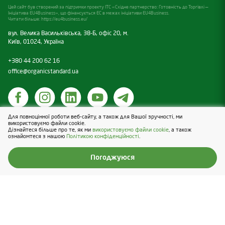
Органічне рослинництво (у тому числі насінництво та
Цей сайт був створений за підтримки проекту ITC «Східне партнерство: Готовність до Торгівлі —
Ініціатива EU4Business», що фінансується ЕС в межах ініціативи EU4Business.
№
Найменування
Статус
розсадництво)
Читати більше:
https://eu4business.eu/
Вид діяльності
вул. Велика Васильківська, 38-Б, офіс 20, м.
1
Малина
Органічний продукт
Виробництво сільськогосподарської продукції
Київ, 01024, Україна
Категорія продукції
Продукти рослинництва, що не піддавалися
+380 44 200 62 16
переробці (крім об’єктів рослинного світу)
office@organicstandard.ua
Асортимент сертифікованої продукції
Для повноцінної роботи веб-сайту, а також для Вашої зручності, ми
Політика щодо cookies
№
Найменування
Статус
використовуємо файли cookie.
Дізнайтеся більше про те, як ми
використовуємо файли cookie
, а також
Політика конфіденційності
ознайомтеся з нашою
Політикою конфіденційності
.
Design & Development — Blender
1
Малина
Органічний продукт
Погоджуюся