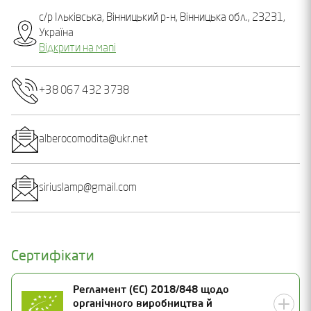
с/р Ільківська, Вінницький р-н, Вінницька обл., 23231,
Україна
Відкрити на мапі
+38 067 432 3738
alberocomodita@ukr.net
siriuslamp@gmail.com
Сертифікати
Регламент (ЄС) 2018/848 щодо
органічного виробництва й