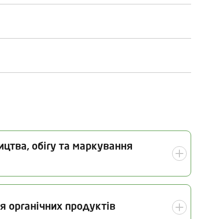
ицтва, обігу та маркування
 інспекції
Галузь
я органічних продуктів
06.2026
Органічне тваринництво (у
тому числі птахівництво,