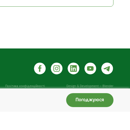
бджільництво)
Дата інспекції
25.06.2026
піддавалися переробці
Політика конфіденційності
Design & Development — Blender
Погоджуюся