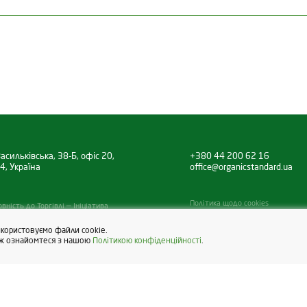
Дата видачі
Термін дії
Категорія продукції
07.07.2026
31.12.2027
Продукти бджільництва, що не 
а
асильківська, 38-Б, офіс 20,
+380 44 200 62 16
4, Україна
office@organicstandard.ua
Статус
Політика щодо cookies
ність до Торгівлі — Ініціатива
Органічний продукт
Статус
икористовуємо файли cookie.
кож ознайомтеся з нашою
Політикою конфіденційності
.
Органічний продукт