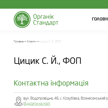
ГОЛОВ
Головна
Клієнти
Цицик С. Й., ФОП
Цицик С. Й., ФОП
Контактна інформація
вул. Водопровідна, 46, c. Козубівка, Вознесенський р
Відкрити на мапі