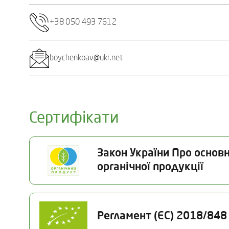
+38 050 493 7612
boychenkoav@ukr.net
Сертифікати
Закон України Про основн
органічної продукції
Номер сертифікату
Статус
Регламент (ЄС) 2018/848
26-1346-03-UA-01
Чинний