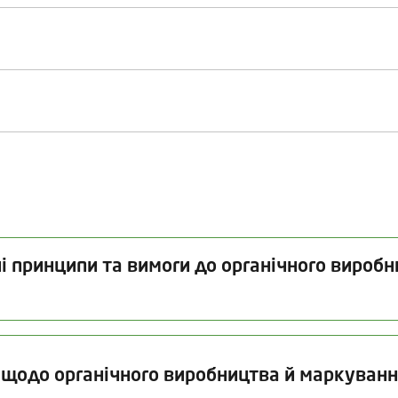
і принципи та вимоги до органічного виробн
Дата видачі
Термін дії
Дата
 щодо органічного виробництва й маркуванн
07.07.2026
07.10.2027
25.