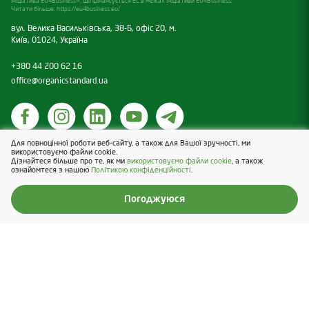
Ініціатива EU4Business», що фінансується ЕС в межах ініціативи EU4Business.
Читати більше:
https://eu4business.eu/
вул. Велика Васильківська, 38-Б, офіс 20, м.
Київ, 01024, Україна
+380 44 200 62 16
office@organicstandard.ua
Для повноцінної роботи веб-сайту, а також для Вашої зручності, ми
Політика щодо cookies
використовуємо файли cookie.
Дізнайтеся більше про те, як ми
використовуємо файли cookie
, а також
Політика конфіденційності
ознайомтеся з нашою
Політикою конфіденційності
.
Design & Development — Blender
Погоджуюся