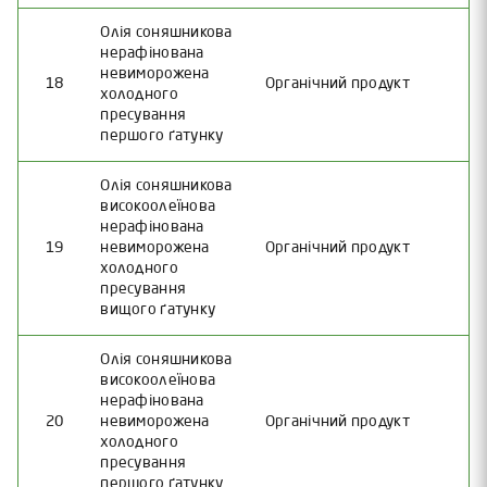
Олія соняшникова
нерафінована
невиморожена
18
Органічний продукт
холодного
пресування
першого ґатунку
Олія соняшникова
високоолеїнова
нерафінована
19
невиморожена
Органічний продукт
холодного
пресування
вищого ґатунку
Олія соняшникова
високоолеїнова
нерафінована
20
невиморожена
Органічний продукт
холодного
пресування
першого ґатунку