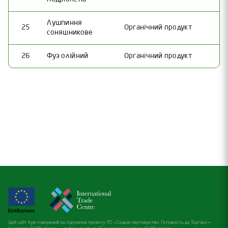
Лушпиння
25
Органічний продукт
соняшникове
26
Фуз олійний
Органічний продукт
Цей сайт був створений за підтримки проекту ITC «Східне партнерство: Готовність до Торгівлі —