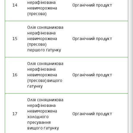
нерафінована
14
Органічний продукт
невиморожена
(пресова)
Олія соняшникова
нерафінована
15
невиморожена
Органічний продукт
(пресова)
першого ґатунку
Олія соняшникова
нерафінована
16
невиморожена
Органічний продукт
(пресова) вищого
ґатунку
Олія соняшникова
нерафінована
невиморожена
17
Органічний продукт
холодного
пресування
вищого ґатунку