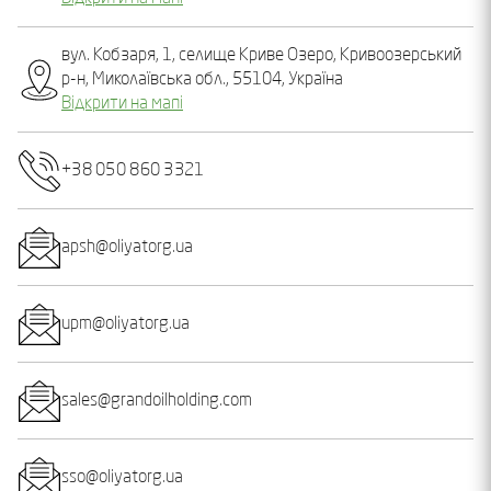
вул. Кобзаря, 1, селище Криве Озеро, Кривоозерський
р-н, Миколаївська обл., 55104, Україна
Відкрити на мапі
+38 050 860 3321
apsh@oliyatorg.ua
upm@oliyatorg.ua
sales@grandoilholding.com
sso@oliyatorg.ua