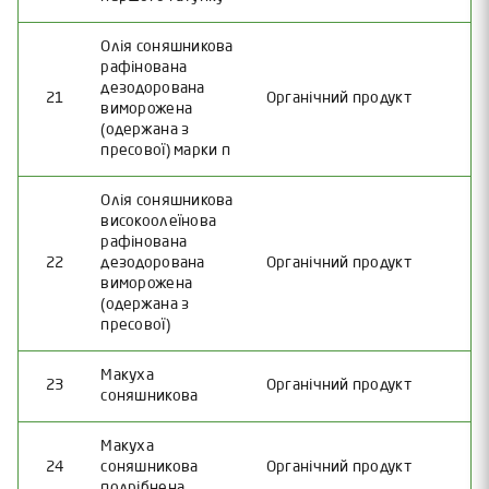
Олія соняшникова
рафінована
дезодорована
21
Органічний продукт
виморожена
(одержана з
пресової) марки п
Олія соняшникова
високоолеїнова
рафінована
22
дезодорована
Органічний продукт
виморожена
(одержана з
пресової)
Макуха
23
Органічний продукт
соняшникова
Макуха
24
соняшникова
Органічний продукт
подрібнена