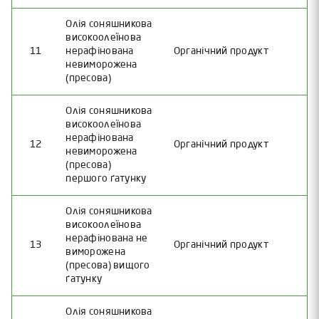
Олія соняшникова
високоолеїнова
11
нерафінована
Органічний продукт
невиморожена
(пресова)
Олія соняшникова
високоолеїнова
нерафінована
12
Органічний продукт
невиморожена
(пресова)
першого ґатунку
Олія соняшникова
високоолеїнова
нерафінована не
13
Органічний продукт
виморожена
(пресова) вищого
ґатунку
Олія соняшникова