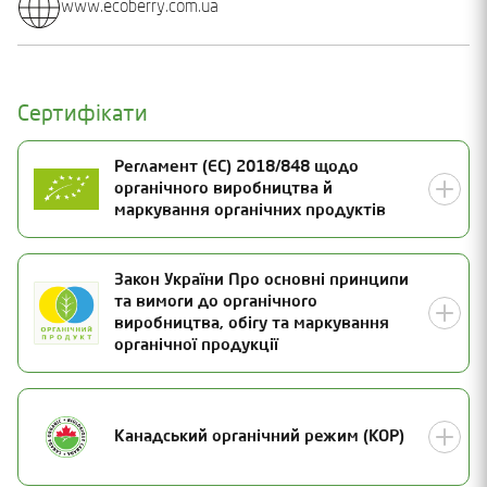
www.ecoberry.com.ua
Сертифікати
Регламент (ЄС) 2018/848 щодо
органічного виробництва й
маркування органічних продуктів
Номер сертифікату
Закон України Про основні принципи
та вимоги до органічного
UA-BIO-108.804-0000046.2026.001
Статус
виробництва, обігу та маркування
органічної продукції
Чинний
Дата видачі
15.05.2026
Номер сертифікату
Термін дії
Канадський органічний режим (КОР)
26-0712-03-UA-01
31.12.2027
Статус
Дата інспекції