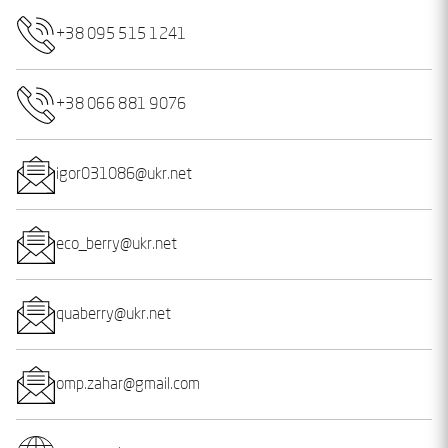
+38 095 515 1241
+38 066 881 9076
igor031086@ukr.net
eco_berry@ukr.net
quaberry@ukr.net
omp.zahar@gmail.com