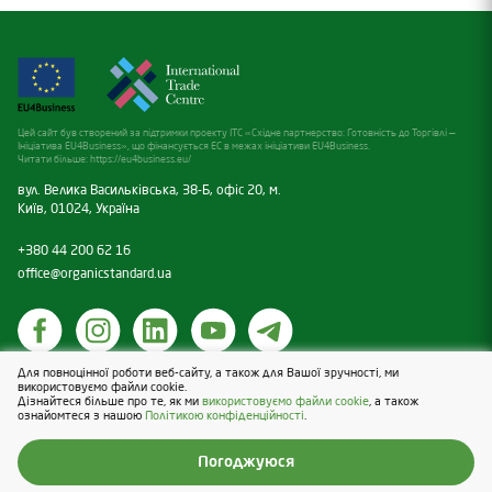
Цей сайт був створений за підтримки проекту ITC «Східне партнерство: Готовність до Торгівлі —
Ініціатива EU4Business», що фінансується ЕС в межах ініціативи EU4Business.
Читати більше:
https://eu4business.eu/
вул. Велика Васильківська, 38-Б, офіс 20, м.
Київ, 01024, Україна
+380 44 200 62 16
office@organicstandard.ua
Для повноцінної роботи веб-сайту, а також для Вашої зручності, ми
Політика щодо cookies
використовуємо файли cookie.
Дізнайтеся більше про те, як ми
використовуємо файли cookie
, а також
Політика конфіденційності
ознайомтеся з нашою
Політикою конфіденційності
.
Design & Development — Blender
Погоджуюся