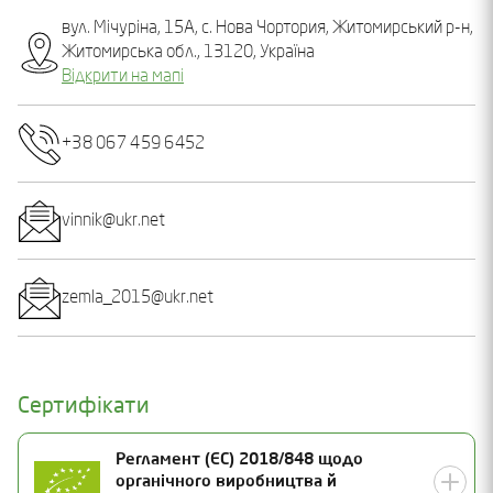
вул. Мічуріна, 15А, с. Нова Чортория, Житомирський р-н,
Житомирська обл., 13120, Україна
Відкрити на мапі
+38 067 459 6452
vinnik@ukr.net
zemla_2015@ukr.net
Сертифікати
Регламент (ЄС) 2018/848 щодо
органічного виробництва й