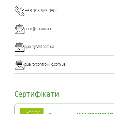
+38 095 625 9301
uhpk@ld.com.ua
quality@ld.com.ua
qualitycontrol@ld.com.ua
Сертифікати