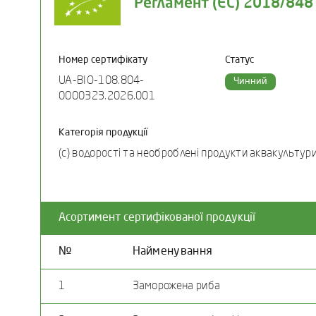
Регламент (ЄС) 2018/848
Номер сертифікату
Статус
UA-BIO-108.804-
Чинний
0000323.2026.001
Категорія продукції
(c) водорості та необроблені продукти аквакультур
Асортимент сертифікованої продукції
№
Найменування
1
Заморожена риба