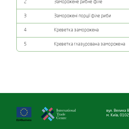
2
Заморожене рибне філе
3
Заморожені порції філе риби
4
Креветка заморожена
5
Креветка глазурована заморожена
вул. Велика В
м. Київ, 0102