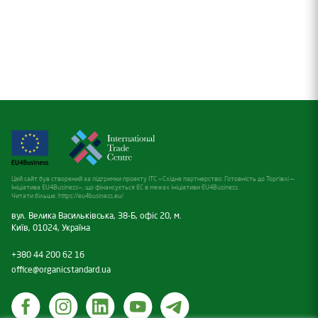
Цей сайт був створений за підтримки проекту ITC «Східне партнерство: Готовність до Торгівлі —
Ініціатива EU4Business», що фінансується ЕС в межах ініціативи EU4Business.
Читати більше:
https://eu4business.eu/
вул. Велика Васильківська, 38-Б, офіс 20, м.
Київ, 01024, Україна
+380 44 200 62 16
office@organicstandard.ua