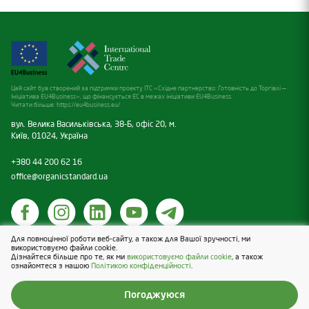
Цей сайт був створений за підтримки проекту ITC «Східне партнерство: Готовність до Торгівлі —
Ініціатива EU4Business», що фінансується ЕС в межах ініціативи EU4Business.
Читати більше:
https://eu4business.eu/
вул. Велика Васильківська, 38-Б, офіс 20, м.
Київ, 01024, Україна
+380 44 200 62 16
office@organicstandard.ua
Для повноцінної роботи веб-сайту, а також для Вашої зручності, ми
Політика щодо cookies
використовуємо файли cookie.
Дізнайтеся більше про те, як ми
використовуємо файли cookie
, а також
Політика конфіденційності
ознайомтеся з нашою
Політикою конфіденційності
.
Design & Development — Blender
Погоджуюся