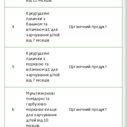
від 12 місяців
Кукурудзяні
палички з
бананом та
4
Органічний продукт
вітаміном в1 для
харчування дітей
від 7 місяців
Кукурудзяні
палички з
морквою та
5
Органічний продукт
вітаміном в1 для
харчування дітей
від 7 місяців
Мультизернові
помідорні та
гарбузово-
6
морквяні кільця
Органічний продукт
для харчування
дітей від 10
місяців