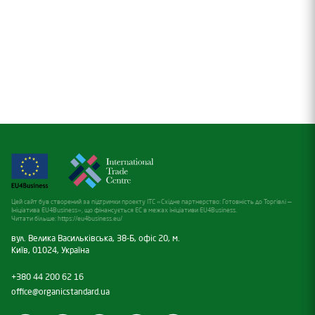
Цей сайт був створений за підтримки проекту ITC «Східне партнерство: Готовність до Торгівлі —
Ініціатива EU4Business», що фінансується ЕС в межах ініціативи EU4Business.
Читати більше:
https://eu4business.eu/
вул. Велика Васильківська, 38-Б, офіс 20, м.
Київ, 01024, Україна
+380 44 200 62 16
office@organicstandard.ua