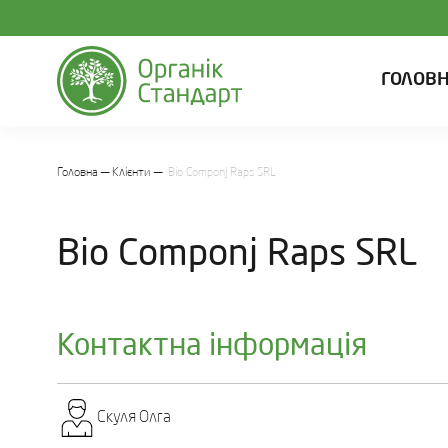
ГОЛОВ
Головна
Клієнти
Bio Componj Raps SRL
Bio Componj Raps SRL
Контактна інформація
Скуля Олга