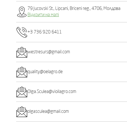
79 Jucovski St., Lipcani, Briceni reg., 4706, Молдова
Відкрити на мапі
+3 736 920 6411
westresurs@gmail.com
quality@oelagro.de
Olga.Sculea@vioilagro.com
olgasculea@gmail.com