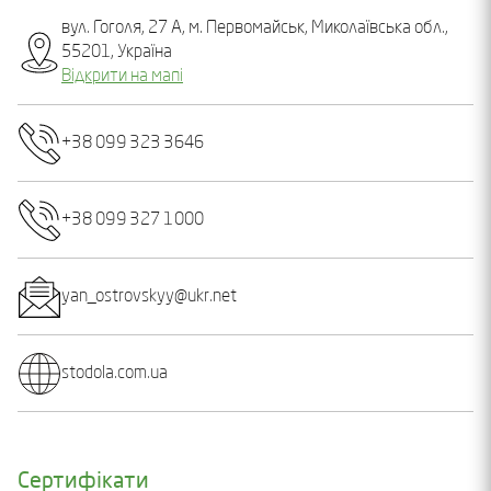
вул. Гоголя, 27 A, м. Первомайськ, Миколаївська обл.,
55201, Україна
Відкрити на мапі
+38 099 323 3646
+38 099 327 1000
yan_ostrovskyy@ukr.net
stodola.com.ua
Сертифікати