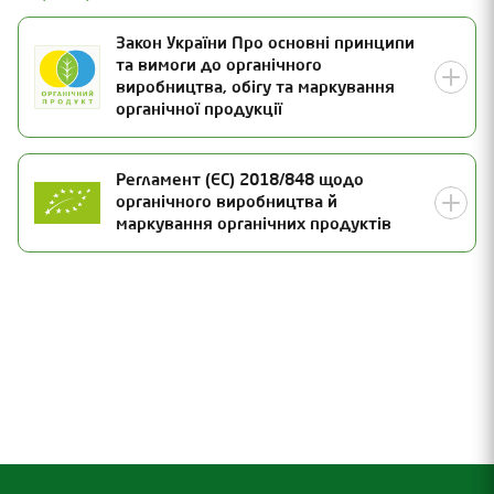
Закон України Про основні принципи
та вимоги до органічного
виробництва, обігу та маркування
органічної продукції
Номер сертифікату
Регламент (ЄС) 2018/848 щодо
органічного виробництва й
25-1097-03-UA-01
Статус
маркування органічних продуктів
Чинний
Дата видачі
Номер сертифікату
30.09.2025
UA-BIO-108.804-0000311.2025.001
Термін дії
Статус
30.12.2026
Чинний
Дата інспекції
Дата видачі
25.09.2025
30.09.2025
Галузь
Термін дії
Органічне рослинництво (у тому числі насінництво та
31.12.2026
розсадництво)
Дата інспекції