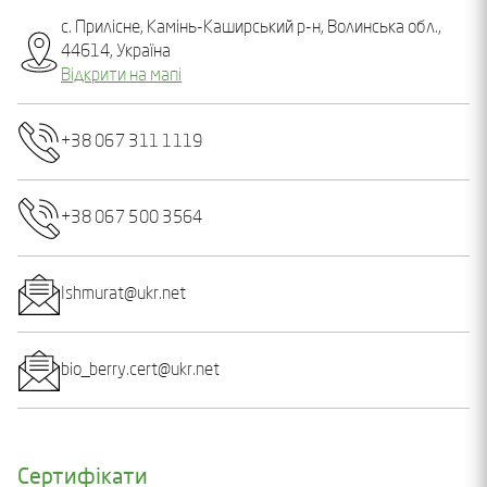
с. Прилісне, Камінь-Каширський р-н, Волинська обл.,
44614, Україна
Відкрити на мапі
+38 067 311 1119
+38 067 500 3564
Ishmurat@ukr.net
bio_berry.cert@ukr.net
Сертифікати