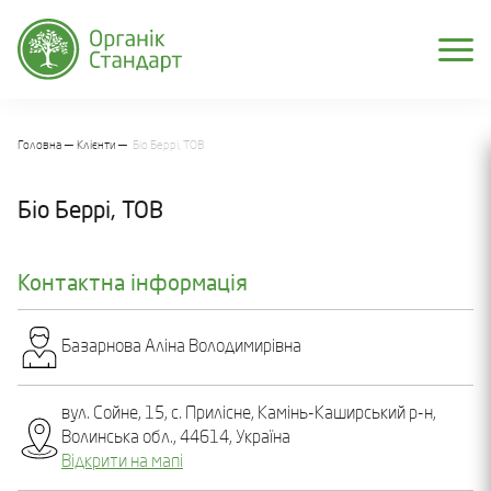
Головна
Клієнти
Біо Беррі, ТОВ
Біо Беррі, ТОВ
Контактна інформація
Базарнова Аліна Володимирівна
вул. Сойне, 15, с. Прилісне, Камінь-Каширський р-н,
Волинська обл., 44614, Україна
Відкрити на мапі