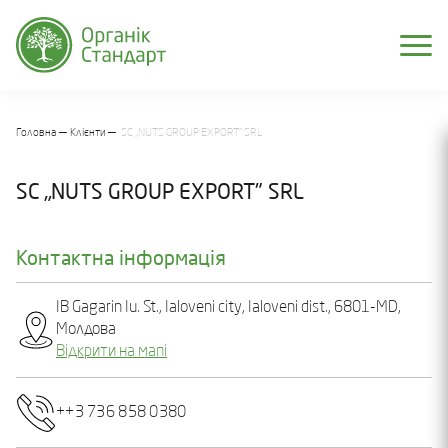
Головна
Клієнти
SC „NUTS GROUP EXPORT" SRL
SC „NUTS GROUP EXPORT" SRL
Контактна інформація
IB Gagarin Iu. St., Ialoveni city, Ialoveni dist., 6801-MD,
Молдова
Відкрити на мапі
++3 736 858 0380