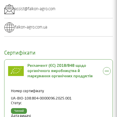
assist@falkon-agro.com
falkon-agro.com.ua
Сертифікати
Регламент (ЄС) 2018/848 щодо
органічного виробництва й
маркування органічних продуктів
Номер сертифікату
UA-BIO-108.804-0000096.2025.001
Статус
Чинний
Дата видачі