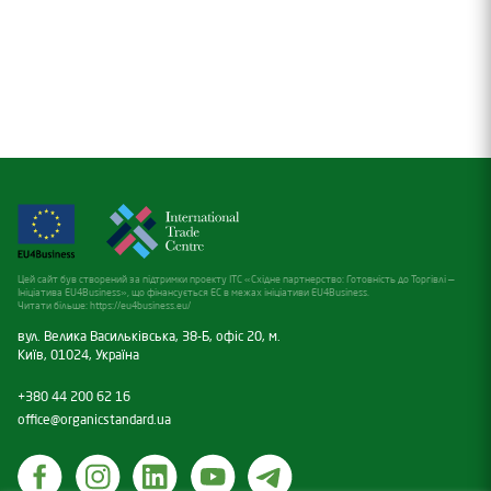
Цей сайт був створений за підтримки проекту ITC «Східне партнерство: Готовність до Торгівлі —
Ініціатива EU4Business», що фінансується ЕС в межах ініціативи EU4Business.
Читати більше:
https://eu4business.eu/
вул. Велика Васильківська, 38-Б, офіс 20, м.
Київ, 01024, Україна
+380 44 200 62 16
office@organicstandard.ua