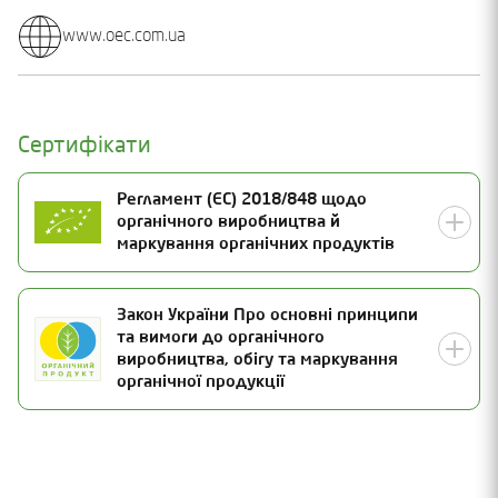
www.oec.com.ua
Сертифікати
Регламент (ЄС) 2018/848 щодо
органічного виробництва й
маркування органічних продуктів
Номер сертифікату
Закон України Про основні принципи
та вимоги до органічного
UA-BIO-108.804-0000317.2025.001
Статус
виробництва, обігу та маркування
органічної продукції
Чинний
Дата видачі
25.07.2025
Номер сертифікату
Термін дії
25-1144-03-UA-01
31.12.2026
Статус