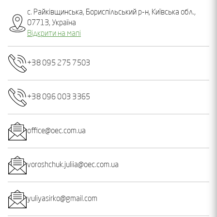
с. Райківщинська, Бориспільський р-н, Київська обл.,
07713, Україна
Відкрити на мапі
+38 095 275 7503
+38 096 003 3365
office@oec.com.ua
voroshchuk.juliia@oec.com.ua
yuliyasirko@gmail.com