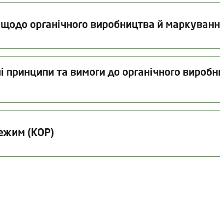
 щодо органічного виробництва й маркуванн
Дата видачі
Термін дії
і принципи та вимоги до органічного виробн
02.12.2025
31.12.2026
Дата видачі
Термін дії
Дата
ючаючи насіння та інший репродуктивний матеріал рослин
ежим (КОР)
02.12.2025
02.03.2027
27.
ючаючи продукти аквакультури, для використання в якості їжі
Дата видачі
Термін надсилання поновлено
02.12.2025
02.06.2026