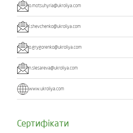
o.motsuhyria@ukroliya.com
l.shevchenko@ukroliya.com
o.grygorenko@ukroliya.com
n.slesareva@ukroliya.com
www.ukroliya.com
Сертифікати