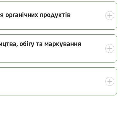
я органічних продуктів
Дата інспекції
ицтва, обігу та маркування
27.11.2025
 інспекції
Галузь
11.2025
Органічне рослинництво (у
тому числі насінництво та
розсадництво)
Виробництво органічних
ї заявки на наступну щорічну інспекцію
харчових продуктів (у тому
числі органічне
виноробство)
Виробництво органічних