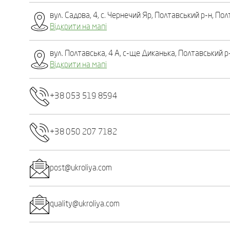
вул. Садова, 4, с. Чернечий Яр, Полтавський р-н, Пол
Відкрити на мапі
вул. Полтавська, 4 А, с-ще Диканька, Полтавський р-
Відкрити на мапі
+38 053 519 8594
+38 050 207 7182
post@ukroliya.com
quality@ukroliya.com