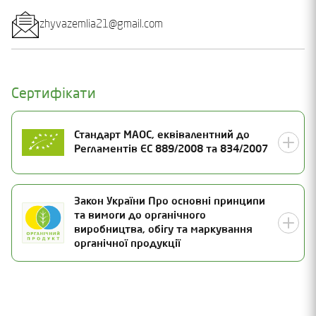
zhyvazemlia21@gmail.com
Сертифікати
Стандарт МАОС, еквівалентний до
Регламентів ЄС 889/2008 та 834/2007
Номер сертифікату
Закон України Про основні принципи
та вимоги до органічного
23-1763-02-01
Статус
виробництва, обігу та маркування
органічної продукції
Скасований 21.08.2024
Дата видачі
15.09.2023
Номер сертифікату
Термін дії
23-1763-01-UA-01
31.12.2024