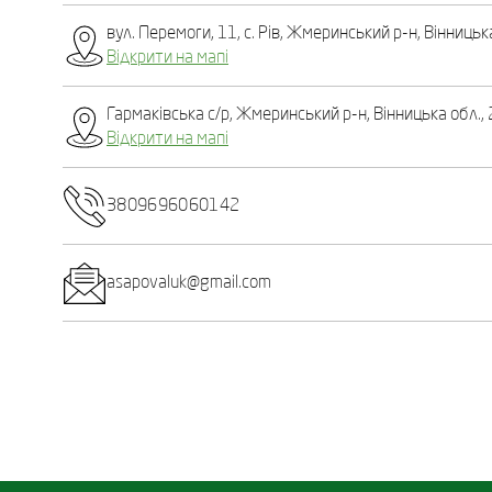
вул. Перемоги, 11, с. Рів, Жмеринський р-н, Вінницьк
Відкрити на мапі
Гармаківська с/р, Жмеринський р-н, Вінницька обл.,
Відкрити на мапі
3809696060142
asapovaluk@gmail.com