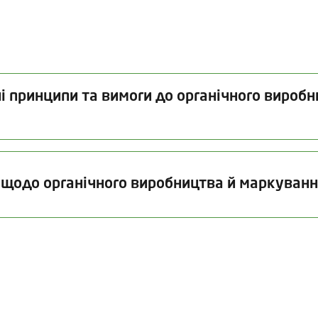
і принципи та вимоги до органічного виробн
Дата видачі
Термін дії
Дата
 щодо органічного виробництва й маркуванн
20.07.2026
20.10.2027
16.
Дата видачі
Термін дії
20.07.2026
31.12.2027