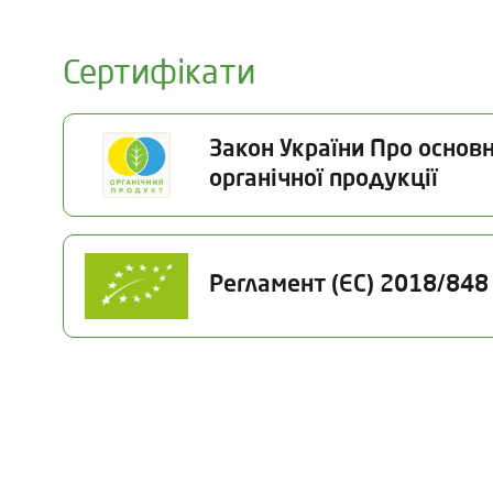
Сертифікати
Закон України Про основн
органічної продукції
Номер сертифікату
Статус
Регламент (ЄС) 2018/848
26-1040-04-UA-01
Чинний
Номер сертифікату
Статус
UA-BIO-108.804-
Чинний
0000113.2026.001
Категорія продукції