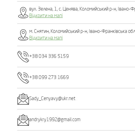
вул. Зелена, 1, c. Ценява, Коломийський р-н, Івано-Ф
Відкрити на мапі
м. Снятин, Коломийський р-н, Івано-Франківська обл
Відкрити на мапі
+38 034 336 5159
+38 099 273 1669
Sady_Cenyavy@ukr.net
andrykry1992@gmail.com