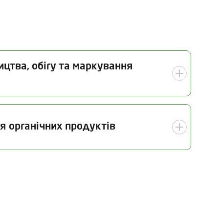
ицтва, обігу та маркування
 інспекції
Галузь
я органічних продуктів
07.2026
Органічне рослинництво (у
тому числі насінництво та
розсадництво)
Виробництво органічних
Дата інспекції
харчових продуктів (у тому
16.07.2026
числі органічне
виноробство)