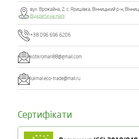
вул. Врожайна, 2, с. Яришівка, Вінницький р-н, Вінни
Відкрити на мапі
+38 096 696 6206
kotikroman88@gmail.com
lukmal.eco-trade@mail.ru
Сертифікати