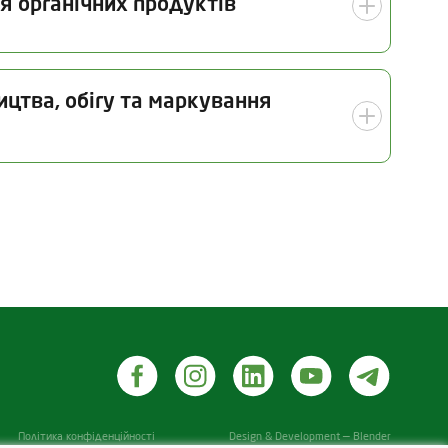
я органічних продуктів
Дата інспекції
ицтва, обігу та маркування
06.06.2025
 інспекції
Галузь
06.2025
Органічне рослинництво (у
тому числі насінництво та
розсадництво)
іддавалися переробці (крім об’єктів рослинного
Політика конфіденційності
Design & Development — Blender