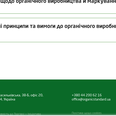
 щодо органічного виробництва й маркуванн
Дата видачі
Термін дії
і принципи та вимоги до органічного виробн
09.06.2025
31.12.2026
Дата видачі
Термін дії
Дата
ючаючи насіння та інший репродуктивний матеріал рослин
09.06.2025
09.09.2026
06.
Категорія продукції
Продукти рослинництва, що не п
Статус
асильківська, 38-Б, офіс 20,
+380 44 200 62 16
світу)
4, Україна
office@organicstandard.ua
Органічний продукт
Політика щодо cookies
ність до Торгівлі — Ініціатива